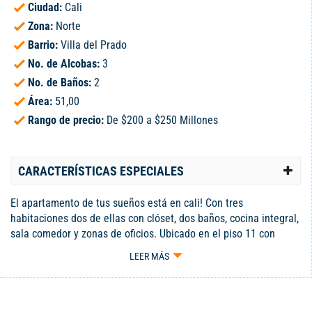
Ciudad:
Cali
Zona:
Norte
Barrio:
Villa del Prado
No. de Alcobas:
3
No. de Baños:
2
Área:
51,00
Rango de precio:
De $200 a $250 Millones
CARACTERÍSTICAS ESPECIALES
El apartamento de tus sueños está en cali! Con tres
habitaciones dos de ellas con clóset, dos baños, cocina integral,
sala comedor y zonas de oficios. Ubicado en el piso 11 con
excelente vista e iluminación, detrás del metro de la 70 y cerca
LEER MÁS
de dollacity, D1, panadería, restaurante. La unidad cuenta con
piscina de niños y adultos, salón social, parque infantil,
parqueadero comunitario. No esperes más para agendar tu cita.