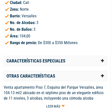
Ciudad:
Cali
Zona:
Norte
Barrio:
Versalles
No. de Alcobas:
3
No. de Baños:
3
Área:
104,00
Rango de precio:
De $300 a $350 Millones
CARACTERÍSTICAS ESPECIALES
OTRAS CARACTERÍSTICAS
Venta apartamento Piso 7, Esquina del Parque Versalles, área
104.13 mt2 ubicado en el séptimo piso de un elegante edificio
de 11 niveles, 3 alcobas, incluyendo una cómoda alcoba
principal con baño privado y balcón, con una agradable vista,
LEER MÁS
Baño auxiliar para las otras dos alcobas, Cocina amplia, Baño