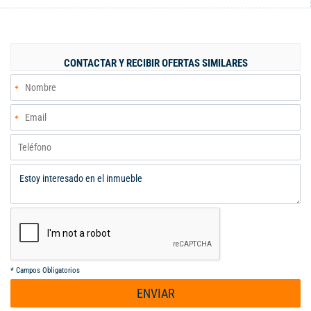
de servicio y zona de oficios independiente muy cómoda, un
garaje sencillo, un ascensor, vigilancia 24/7 . Excelente
iluminación natural en todos los espacios, gracias a su
ubicación privilegiada en esquina, Vista abierta y fresca una de
CONTACTAR Y RECIBIR OFERTAS SIMILARES
las zonas más cotizadas y tradicionales del norte de Cali,
estratégicamente situado, con fácil acceso a vías principales,
transporte público, supermercados, clínicas y centros
comerciales. Valor administración: $743 mil.
*
Campos Obligatorios
ENVIAR