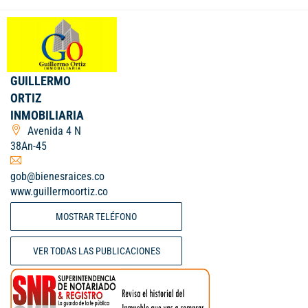
GUILLERMO
ORTIZ
INMOBILIARIA
Avenida 4 N
38An-45
gob@bienesraices.co
www.guillermoortiz.co
MOSTRAR TELÉFONO
VER TODAS LAS PUBLICACIONES