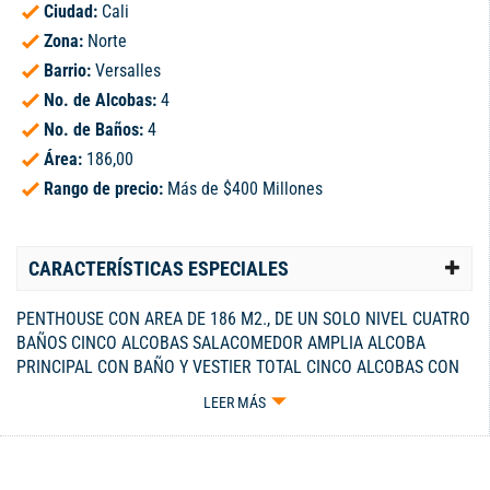
Ciudad:
Cali
Zona:
Norte
Barrio:
Versalles
No. de Alcobas:
4
No. de Baños:
4
Área:
186,00
Rango de precio:
Más de $400 Millones
CARACTERÍSTICAS ESPECIALES
PENTHOUSE CON AREA DE 186 M2., DE UN SOLO NIVEL CUATRO
BAÑOS CINCO ALCOBAS SALACOMEDOR AMPLIA ALCOBA
PRINCIPAL CON BAÑO Y VESTIER TOTAL CINCO ALCOBAS CON
DOS CLOSETS CADA UNA, BAÑO SOCIAL BAÑO DE ALCOBAS Y
LEER MÁS
ALCOBA DE SERVCIO CON BAÑO, PISOS EN RETAL DE MARMOL,
DOS PARQUEADEROS EN SOTANO. EXCELENTE VISTA ,
ADMINISTRACION MENSUAL $1.050.000= SECTOR CERCA
IGLESIA DE SANTA FILOMENA. PREGUNTAR POR ELCODIGO