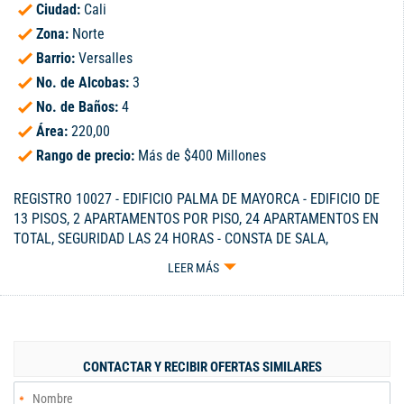
Ciudad:
Cali
Zona:
Norte
Barrio:
Versalles
No. de Alcobas:
3
No. de Baños:
4
Área:
220,00
Rango de precio:
Más de $400 Millones
REGISTRO 10027 - EDIFICIO PALMA DE MAYORCA - EDIFICIO DE
13 PISOS, 2 APARTAMENTOS POR PISO, 24 APARTAMENTOS EN
TOTAL, SEGURIDAD LAS 24 HORAS - CONSTA DE SALA,
COMEDOR, GRAN BALCÓN, BAÑO SOCIAL, COCINA
LEER MÁS
REMODELADA CON CAVA, ESTUDIO, 3 ALCOBAS CADA UNA CON
BAÑO, PATIO INTERIOR - 2 GARAJES EN LÍNEA - MUY
VENTILADO, AMPLIO ESPACIO - CELULAR 300-3229115.
CONTACTAR Y RECIBIR OFERTAS SIMILARES