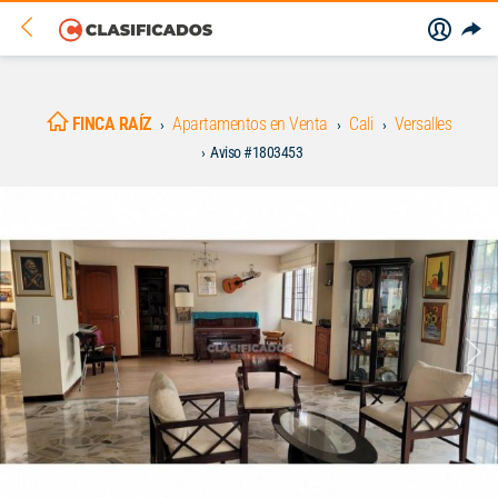
FINCA RAÍZ
Apartamentos en Venta
Cali
Versalles
Aviso #1803453