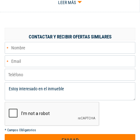
LEER MÁS
de tenis, amplio y cómodo salón de Co-Working, juegos
infantiles. Tres alcobas, todas con baño privado, aire
acondicionados y blackouts; sala comedor con balcón y
excelente vista de la ciudad, ascensor directo al apartamento,
tres parqueaderos en sótano y depósito, INFORMES: MANUEL
CONTACTAR Y RECIBIR OFERTAS SIMILARES
GALEANO 300-4195033
*
Campos Obligatorios