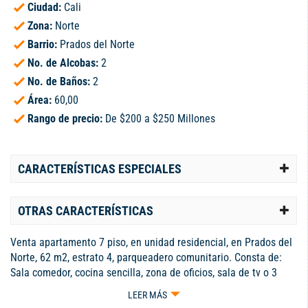
Ciudad:
Cali
Zona:
Norte
Barrio:
Prados del Norte
No. de Alcobas:
2
No. de Baños:
2
Área:
60,00
Rango de precio:
De $200 a $250 Millones
CARACTERÍSTICAS ESPECIALES
OTRAS CARACTERÍSTICAS
Venta apartamento 7 piso, en unidad residencial, en Prados del
Norte, 62 m2, estrato 4, parqueadero comunitario. Consta de:
Sala comedor, cocina sencilla, zona de oficios, sala de tv o 3
habitación, baño de alcobas, dos habitaciones, con closet, una
LEER MÁS
de ellas es la principal y cuenta con baño y Vestier. La unidad