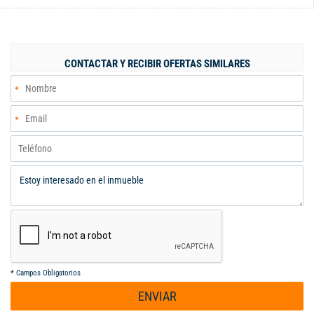
cuenta con parqueaderos de visitantes, portería 24/7, piscinas,
juegos infantiles, y salón social. Tiene portero y rondero 24/7,
cuenta con una excelente ubicación en cercanía a la 3 norte,
chipichape, aeropuerto, con vías de acceso super buenas, hacia
CONTACTAR Y RECIBIR OFERTAS SIMILARES
el norte y hacia el sur. PRECIO DE VENTA $230 MM
ADMINISTRACION $ 320 MILPESOS
*
Campos Obligatorios
ENVIAR