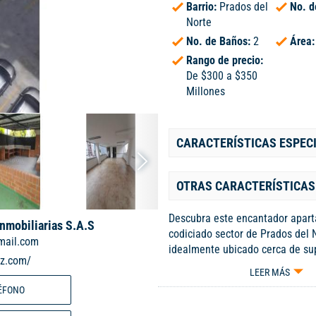
Barrio:
Prados del
No. d
Norte
No. de Baños:
2
Área
Rango de precio:
De $300 a $350
Millones
CARACTERÍSTICAS ESPEC
OTRAS CARACTERÍSTICAS
Descubra este encantador apart
Inmobiliarias S.A.S
codiciado sector de Prados del N
mail.com
idealmente ubicado cerca de s
iz.com/
centros comerciales, parques y 
LEER MÁS
público. Este moderno inmueble
ÉFONO
un año de antigüedad, ofrece t
habitaciones, destacándose la pr