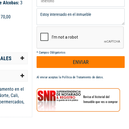
e Alcobas:
3
:
70,00
*
Campos Obligatorios
IALES
ENVIAR
Al enviar aceptas la
Política de Tratamiento de datos
.
amento en el
orte, Cali,
upermercados,
transporte
, con apenas
res cómodas
incipal por su