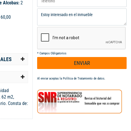
e Alcobas:
2
:
60,00
*
Campos Obligatorios
IALES
ENVIAR
Al enviar aceptas la
Política de Tratamiento de datos
.
nidad
, 62 m2,
rio. Consta de:
na de oficios,
de alcobas, dos
ellas es la
stier. La