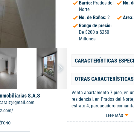
Barrio:
Prados del
No. d
Norte
No. de Baños:
2
Área
Rango de precio:
De $200 a $250
Millones
CARACTERÍSTICAS ESPEC
OTRAS CARACTERÍSTICAS
Venta apartamento 7 piso, en u
Inmobiliarias S.A.S
residencial, en Prados del Norte
ncaraiz@gmail.com
estrato 4, parqueadero comunita
iz.com/
Sala comedor, cocina sencilla, zo
LEER MÁS
sala de tv o 3 habitación, baño 
ÉFONO
habitaciones, con closet, una de 
principal y cuenta con baño y Ve