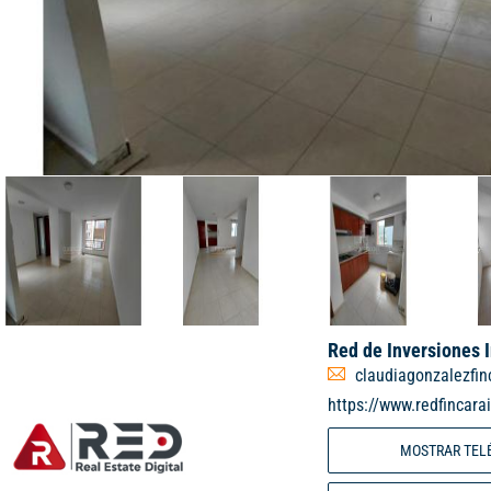
Red de Inversiones 
claudiagonzalezfi
https://www.redfincara
MOSTRAR TEL