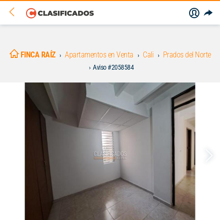
FINCA RAÍZ
Apartamentos en Venta
Cali
Prados del Norte
Aviso #2058584