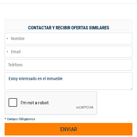
una de ellas con baño privado, baño social, espacio para
biblioteca u oficina y parqueadero privado cubierto. En la unidad
encuentras zonas verdes, zona de juego para niños, tanque de
agua, dos porterías, parqueadero para visitantes. Por la
CONTACTAR Y RECIBIR OFERTAS SIMILARES
ubicación del barrio es un punto de conexión entre el centro y el
norte de la ciudad, muy cerca a la avenida tercera norte. En la
zona encuentras supermercados, droguerías, panaderías,
transporte público, parques, gimnasio, clínicas y mucho más. Si
estás interesado llámame y coordinamos la cita.
*
Campos Obligatorios
ENVIAR