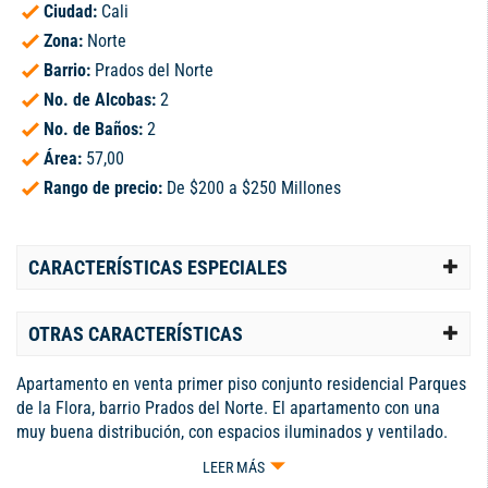
Ciudad:
Cali
Zona:
Norte
Barrio:
Prados del Norte
No. de Alcobas:
2
No. de Baños:
2
Área:
57,00
Rango de precio:
De $200 a $250 Millones
CARACTERÍSTICAS ESPECIALES
OTRAS CARACTERÍSTICAS
Apartamento en venta primer piso conjunto residencial Parques
de la Flora, barrio Prados del Norte. El apartamento con una
muy buena distribución, con espacios iluminados y ventilado.
Ideal para familias con adulto mayor. El inmueble consta de:
LEER MÁS
sala comedor, cocina semi integral, zona de oficio, dos alcobas