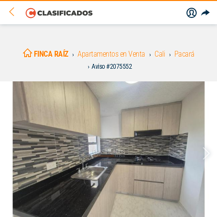
FINCA RAÍZ
Apartamentos en Venta
Cali
Pacará
Aviso #2075552