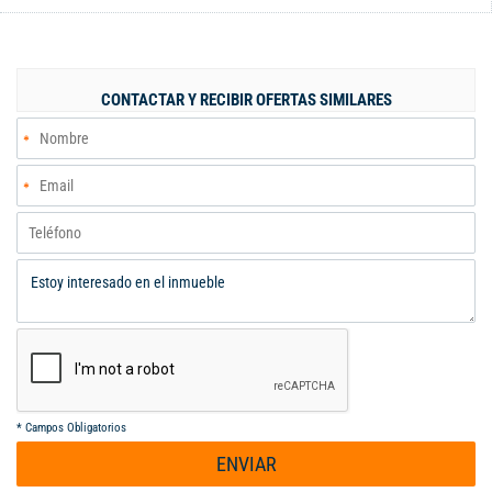
parqueadero asignado. Ubicación estratégica frente al Club
Pacará, a media cuadra del Centro Comercial Pacará, a dos
cuadras del supermercado Comfandi, a 5 minutos del Centro
Comercial Chipichape y a 20 minutos del aeropuerto. Excelente
CONTACTAR Y RECIBIR OFERTAS SIMILARES
opción para vivir o invertir.
*
Campos Obligatorios
ENVIAR