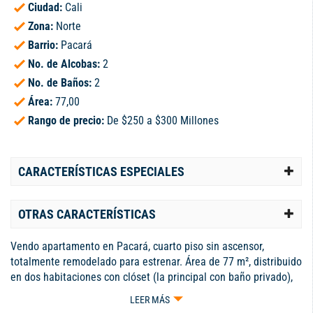
Ciudad:
Cali
Zona:
Norte
Barrio:
Pacará
No. de Alcobas:
2
No. de Baños:
2
Área:
77,00
Rango de precio:
De $250 a $300 Millones
CARACTERÍSTICAS ESPECIALES
OTRAS CARACTERÍSTICAS
Vendo apartamento en Pacará, cuarto piso sin ascensor,
totalmente remodelado para estrenar. Área de 77 m², distribuido
en dos habitaciones con clóset (la principal con baño privado),
estudio o tercera habitación, sala comedor, cocina integral
LEER MÁS
moderna, baño social, cuarto de servicio y zona de oficios y