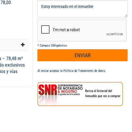
:
78,00
*
Campos Obligatorios
ENVIAR
 – 78,48 m²
ás exclusivos
ios y vías
Al enviar aceptas la
Política de Tratamiento de datos
.
tamento ofrece
taña y una
 de cada
iones
, baño privado
iar completo
mica y
edor amplia
americana,