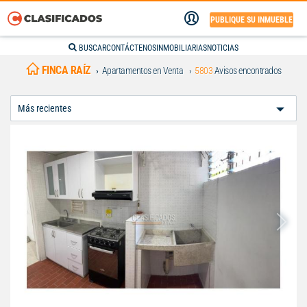
PUBLIQUE SU INMUEBLE
BUSCAR
CONTÁCTENOS
INMOBILIARIAS
NOTICIAS
FINCA RAÍZ
Apartamentos en Venta
5803
Avisos encontrados
Ordenar
Por: