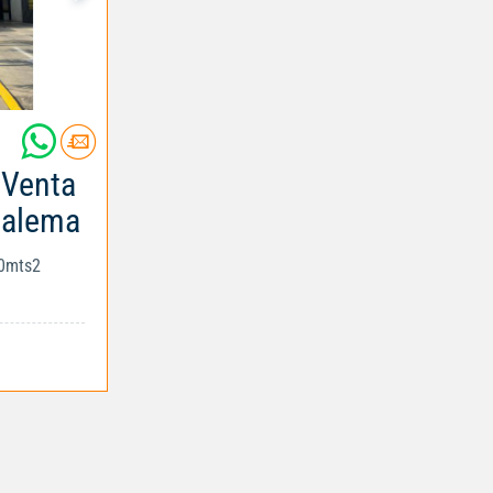
 Venta
halema
00mts2