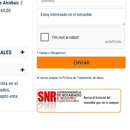
e Alcobas:
2
:
60,00
IALES
*
Campos Obligatorios
ENVIAR
Al enviar aceptas la
Política de Tratamiento de datos
.
ista en el
cados,
 apto esta
abierta, sala
ño. 4 piso sin
Parqueadero