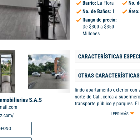
Barrio:
La Flora
No. d
No. de Baños:
1
Área
Rango de precio:
De $300 a $350
Millones
CARACTERÍSTICAS ESPEC
OTRAS CARACTERÍSTICAS
lindo apartamento exterior con v
norte de Cali, cerca a supermer
Inmobiliarias S.A.S
transporte público y parques. El
mail.com
remodelado , cuenta con cocina 
LEER MÁS
iz.com/
comedor, 2 habitaciones y un ba
ascensor, vigilancia 24 horas, 
ÉFONO
privado. AGENDA TU CITA