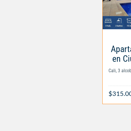
Apart
en C
Cali, 3 alc
$315.0