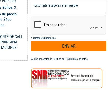
o:
EDIFICIO
e Baños:
2
 de precio:
de $400
nes
ORTE DE CALI
*
Campos Obligatorios
 PRINCIPAL
ENVIAR
ITACIONES
IO, SALA
ALCÓN, ZONA
Al enviar aceptas la
Política de Tratamiento de datos
.
M Y SALÓN
SUAL
5700---
349.