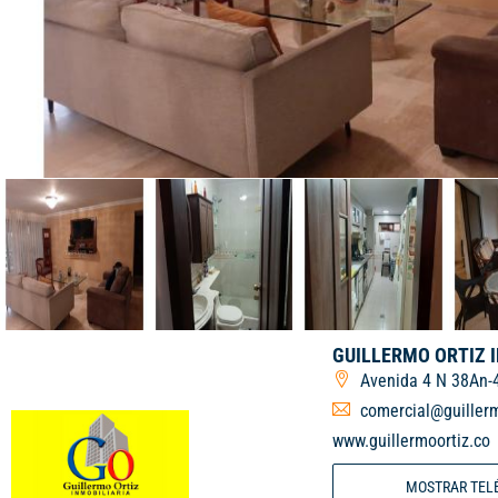
GUILLERMO ORTIZ 
Avenida 4 N 38An-
comercial@guillerm
www.guillermoortiz.co
MOSTRAR TEL