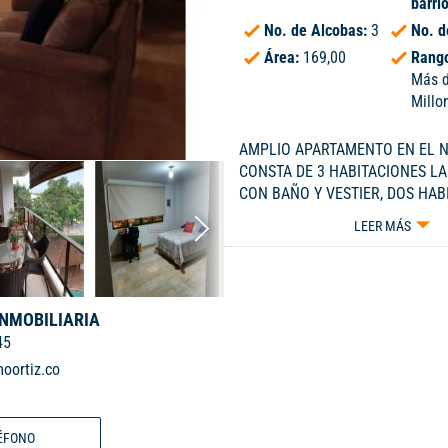
barri
No. de Alcobas:
3
No. d
Área:
169,00
Rango
Más 
Millo
AMPLIO APARTAMENTO EN EL N
CONSTA DE 3 HABITACIONES LA
CON BAÑO Y VESTIER, DOS HAB
CON CLOSET, ALCOBA DE SERVIC
LEER MÁS
COMEDOR, COCINA INTEGRAL,B
DE OFICIOS,CUENTA CON DOS
PARQUEADEROS, ASCENSOR, GY
SOCIAL.ADMINISTRACION MEN
INMOBILIARIA
$1.050.000--- LLAMENOS 314797
45
PREGUNTAR POR EL CÓDIGO 23
oortiz.co
ÉFONO