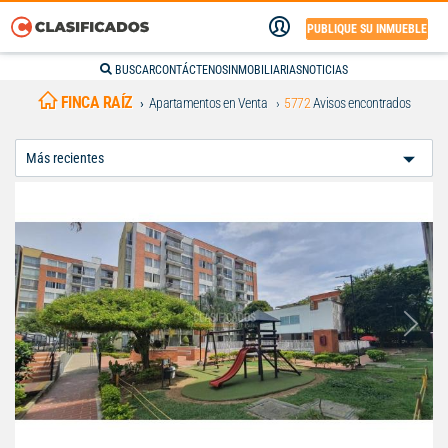
PUBLIQUE SU INMUEBLE
BUSCAR
CONTÁCTENOS
INMOBILIARIAS
NOTICIAS
FINCA RAÍZ
Apartamentos en Venta
5772
Avisos encontrados
Ordenar
Por: