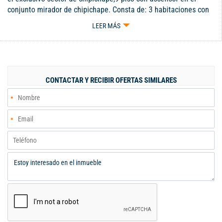
conjunto mirador de chipichape. Consta de: 3 habitaciones con
closet, alcoba principal con vestier baño, y alcoba de servicio,
LEER MÁS
sala comedor, balcón central con ventanal corredizo , cocina
integral, zona de ropas, baño de servicio, amplios espacios,
iluminación natural y 2 parqueaderos cubiertos en línea #129.
El conjunto cuenta con piscina adultos y niños, gimnasio, Sauna,
Jacuzzi, Turco, salón para niños, Salón social, parque infantil,
CONTACTAR Y RECIBIR OFERTAS SIMILARES
cancha de fútbol mediana, portería con doble puerta de
seguridad, hall para visitantes, oficinas administrativas,
vigilancia privada, bahaí de parqueo exterior. Zona residencial,
con cómodas vías de acceso, frente a Supermercado Jumbo y
cerca al cc chipichape. CODIGO WEB: 112099 Código interno:
V112099