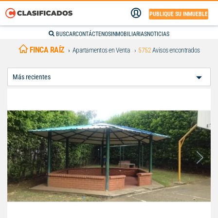
PUBLIQUE SU INMUEBLE
BUSCAR
CONTÁCTENOS
INMOBILIARIAS
NOTICIAS
FINCA RAÍZ
Apartamentos en Venta
5752
Avisos encontrados
Ordenar
Por: