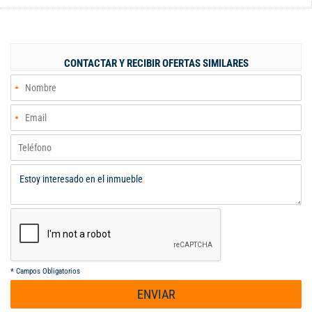
ubicación cerca de avenidas principales y a tan solo 20 minutos
del aeropuerto de cali, y a transporte intermunicipal. Agenda tu
cita ya.
CONTACTAR Y RECIBIR OFERTAS SIMILARES
*
Campos Obligatorios
ENVIAR