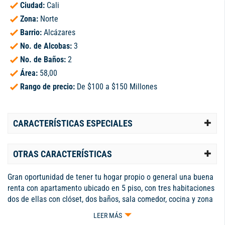
Ciudad:
Cali
Zona:
Norte
Barrio:
Alcázares
No. de Alcobas:
3
No. de Baños:
2
Área:
58,00
Rango de precio:
De $100 a $150 Millones
CARACTERÍSTICAS ESPECIALES
OTRAS CARACTERÍSTICAS
Gran oportunidad de tener tu hogar propio o general una buena
renta con apartamento ubicado en 5 piso, con tres habitaciones
dos de ellas con clóset, dos baños, sala comedor, cocina y zona
de oficios totalmente reformado, con doble ventana, super
LEER MÁS
fresco e iluminado. Unidad muy tranquila y con excelente