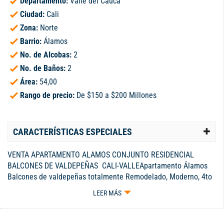
Departamento:
Valle del Cauca
Ciudad:
Cali
Zona:
Norte
Barrio:
Álamos
No. de Alcobas:
2
No. de Baños:
2
Área:
54,00
Rango de precio:
De $150 a $200 Millones
CARACTERÍSTICAS ESPECIALES
VENTA APARTAMENTO ALAMOS CONJUNTO RESIDENCIAL
BALCONES DE VALDEPEÑAS CALI-VALLEApartamento Álamos
Balcones de valdepeñas totalmente Remodelado, Moderno, 4to
piso sin ascensor, Remodelado, Moderno Todas las ventanas
LEER MÁS
con persianas, Lámparas modernas, Sala, Comedor, Baño social,
Cocina semi-integral Estufa con horno, 2 alcobas con closet, La
principal con baño y Balcón, Estudio o sala TV, Zona de oficios,