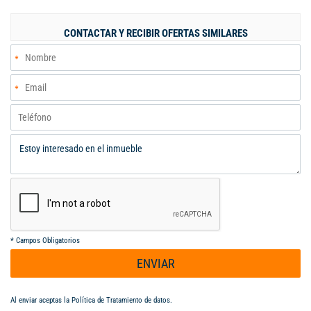
Unidad cuenta con piscina adultos y niños, Cancha, Zona de
juegos, Salón social, Parqueadero comunitario Visitantes, Por
CONTACTAR Y RECIBIR OFERTAS SIMILARES
toda la 70, Excelentes vías de acceso, cerca estación del MIO,
Fresco, Iluminado, Zona oficios, Vigilancia 24 horas, Shut de
basura.
*
Campos Obligatorios
ENVIAR
Al enviar aceptas la
Política de Tratamiento de datos
.