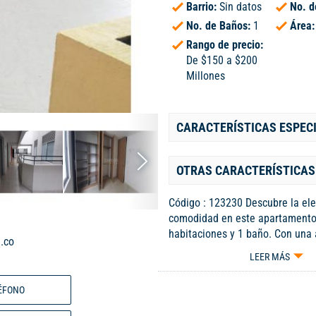
Barrio:
Sin datos
No. d
No. de Baños:
1
Área
Rango de precio:
De $150 a $200
Millones
CARACTERÍSTICAS ESPEC
OTRAS CARACTERÍSTICAS
Código : 123230 Descubre la el
comodidad en este apartamento
habitaciones y 1 baño. Con una 
.co
comedor que invita a la convive
LEER MÁS
para tu comodidad, y una refres
para disfrutar en tus momentos 
ÉFONO
Además, cuenta con citófono pa
y conveniencia. Con 42 metros 