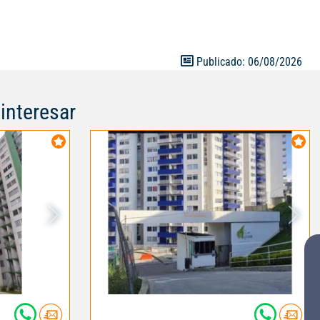
d que buscas
iencia de un
ueble. para
alo Whatsapp :
Publicado: 06/08/2026
23230
interesar