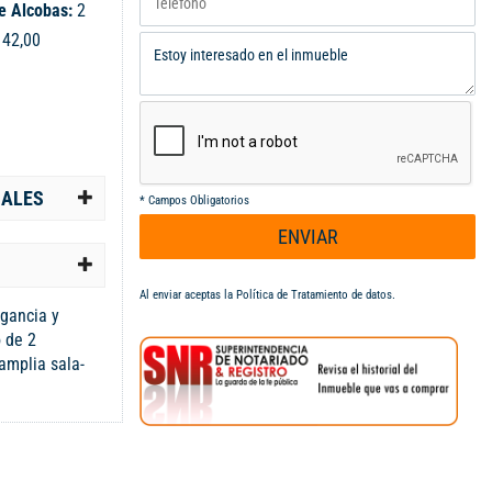
e Alcobas:
2
:
42,00
IALES
*
Campos Obligatorios
ENVIAR
Al enviar aceptas la
Política de Tratamiento de datos
.
egancia y
 de 2
amplia sala-
ncia, ascensor
cante piscina
de relax.
ra tu seguridad
cuadrados, este