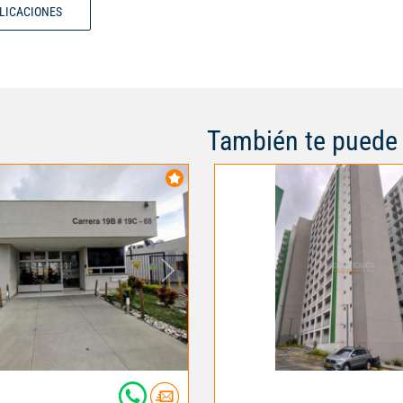
BLICACIONES
espacio te brinda la tranquilida
en tu nuevo hogar. Vive la exper
estilo de vida único en este inm
mas información Alejandra Arev
3186701905 Código interno: V1
También te puede 