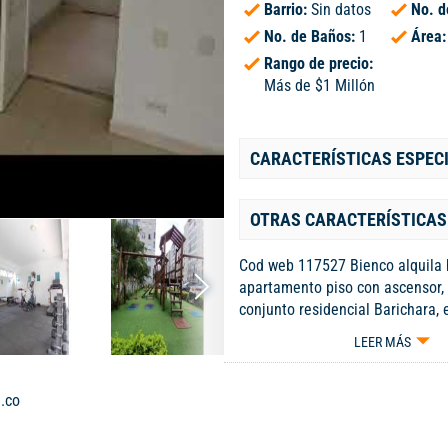
Barrio:
Sin datos
No. d
No. de Baños:
1
Área
Rango de precio:
Más de $1 Millón
CARACTERÍSTICAS ESPEC
OTRAS CARACTERÍSTICAS
Cod web 117527 Bienco alquila
apartamento piso con ascensor, 
conjunto residencial Barichara, 
Guabinas Yumbo, consta de 2 a
LEER MÁS
habitaciones con closet, con vist
sala comedor con ventanal centr
excelente iluminación y natural 
.co
cocina semi integral con diferen
de almacenamiento, zona de ofic