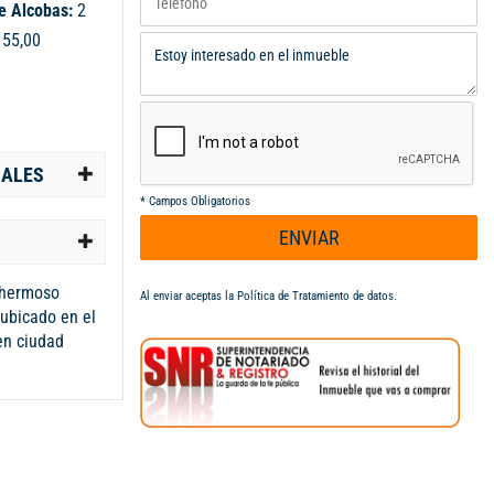
e Alcobas:
2
:
55,00
IALES
*
Campos Obligatorios
ENVIAR
 hermoso
Al enviar aceptas la
Política de Tratamiento de datos
.
ubicado en el
en ciudad
mplias
a al exterior,
al que brinda
ventilación,
tes mobiliario
ios , baño