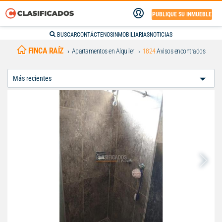
PUBLIQUE SU INMUEBLE
BUSCAR
CONTÁCTENOS
INMOBILIARIAS
NOTICIAS
FINCA RAÍZ
Apartamentos en Alquiler
1824
Avisos encontrados
Ordenar
Por: