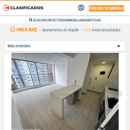
PUBLIQUE SU INMUEBLE
BUSCAR
CONTÁCTENOS
INMOBILIARIAS
NOTICIAS
FINCA RAÍZ
Apartamentos en Alquiler
1825
Avisos encontrados
Ordenar
Por: