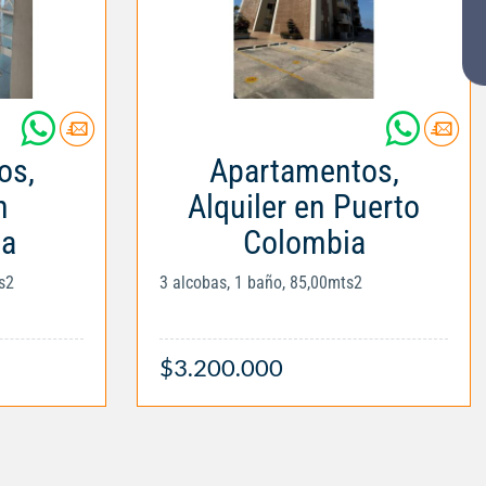
os,
Apartamentos,
n
Alquiler en Puerto
la
Colombia
s2
3 alcobas, 1 baño, 85,00mts2
$3.200.000