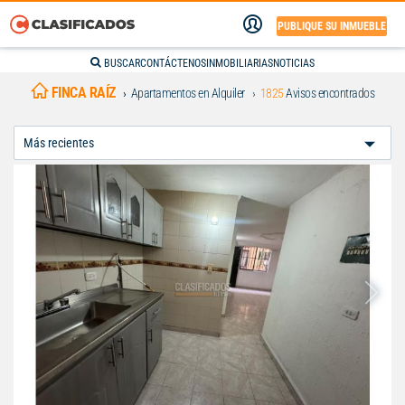
PUBLIQUE SU INMUEBLE
BUSCAR
CONTÁCTENOS
INMOBILIARIAS
NOTICIAS
FINCA RAÍZ
Apartamentos en Alquiler
1825
Avisos encontrados
Ordenar
Por: