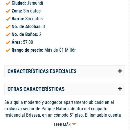
Ciudad:
Jamundí
Zona:
Sin datos
Barrio:
Sin datos
No. de Alcobas:
3
No. de Baños:
2
Área:
57,00
Rango de precio:
Más de $1 Millón
CARACTERÍSTICAS ESPECIALES
OTRAS CARACTERÍSTICAS
Se alquila moderno y acogedor apartamento ubicado en el
exclusivo sector de Parque Natura, dentro del conjunto
residencial Brissea, en un cómodo 5° piso. El inmueble cuenta
con un área de 57 m², distribuidos de manera funcional en
LEER MÁS
amplia sala comedor con excelente iluminación natural, cocina