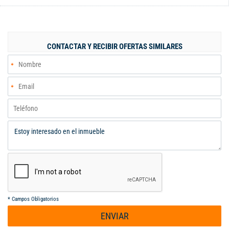
moderna, 3 habitaciones, baño social y baño privado en la
habitación principal, ofreciendo comodidad y privacidad para
toda la familia. Además, dispone de parqueadero privado y
agradables acabados que brindan un ambiente moderno y
CONTACTAR Y RECIBIR OFERTAS SIMILARES
confortable. El conjunto residencial ofrece excelentes zonas
comunes y amenidades como zona de coworking, gimnasio y
piscina, ideales para disfrutar de un estilo de vida tranquilo,
cómodo y conectado, en una de las zonas de mayor crecimiento
y valorización de Jamundí.
*
Campos Obligatorios
ENVIAR