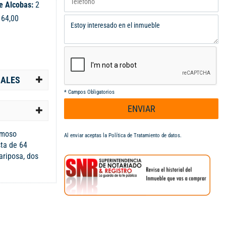
e Alcobas:
2
:
64,00
IALES
*
Campos Obligatorios
ENVIAR
rmoso
Al enviar aceptas la
Política de Tratamiento de datos
.
sta de 64
ariposa, dos
mpletamente
on balcon,
ierta,
 el parqueadero
madera, buena
erno: A121935