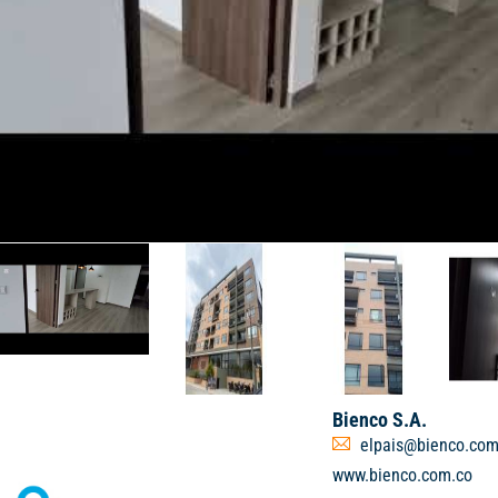
Bienco S.A.
elpais@bienco.com
www.bienco.com.co