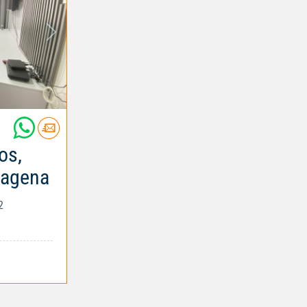
os,
tagena
2