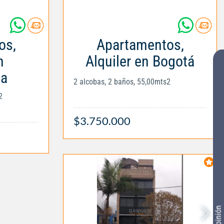
os,
Apartamentos,
n
Alquiler en Bogotá
la
2 alcobas, 2 baños, 55,00mts2
2
$3.750.000
Tu opinión