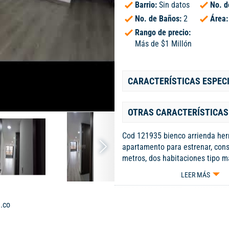
Barrio:
Sin datos
No. d
No. de Baños:
2
Área
Rango de precio:
Más de $1 Millón
CARACTERÍSTICAS ESPEC
OTRAS CARACTERÍSTICAS
Cod 121935 bienco arrienda he
apartamento para estrenar, con
metros, dos habitaciones tipo m
baños con acabados, cocina co
LEER MÁS
integral, sala comedor amplia c
puerta de seguridad, terraza cub
coworking, lavanderia comunal,
.co
es privado, ascensor, pisos en 
iluminacion natural. Código int