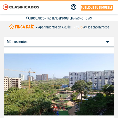
PUBLIQUE SU INMUEBLE
BUSCAR
CONTÁCTENOS
INMOBILIARIAS
NOTICIAS
FINCA RAÍZ
Apartamentos en Alquiler
1816
Avisos encontrados
Ordenar
Por: