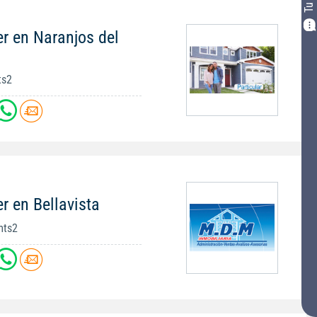
r en Naranjos del
ts2
r en Bellavista
mts2