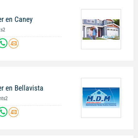
er en Caney
ts2
r en Bellavista
mts2