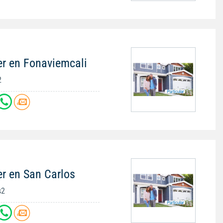
er en Fonaviemcali
2
er en San Carlos
s2