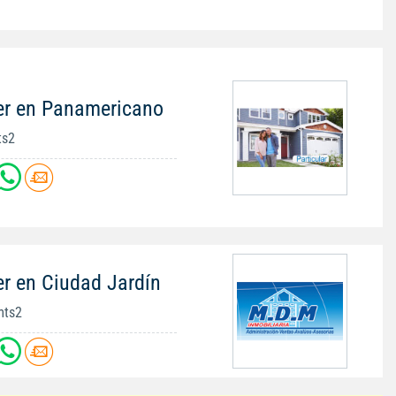
er en Panamericano
ts2
er en Ciudad Jardín
mts2