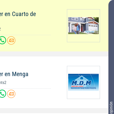
er en Cuarto de
2
er en Menga
mts2
Tu opinión