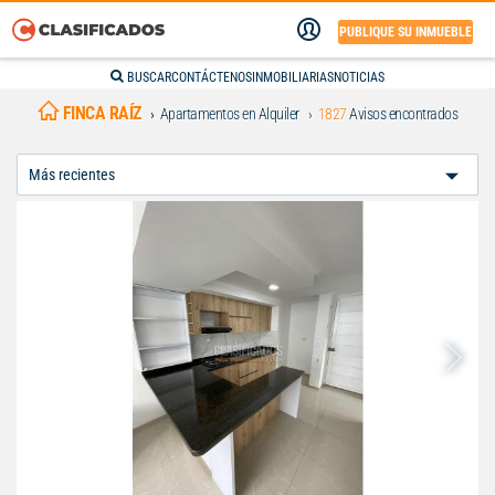
PUBLIQUE SU INMUEBLE
BUSCAR
CONTÁCTENOS
INMOBILIARIAS
NOTICIAS
FINCA RAÍZ
Apartamentos en Alquiler
1827
Avisos encontrados
Ordenar
Por: