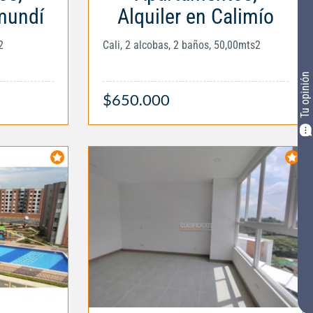
amundí
Alquiler en Calimío
2
Cali, 2 alcobas, 2 baños, 50,00mts2
Tu opinión
$650.000