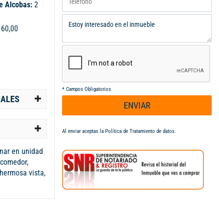
e Alcobas:
2
:
60,00
*
Campos Obligatorios
IALES
ENVIAR
Al enviar aceptas la
Política de Tratamiento de datos
.
enar en unidad
 comedor,
 hermosa vista,
 con closet la
 social,
cina, cancha de
, salon