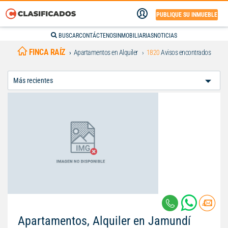
PUBLIQUE SU INMUEBLE
BUSCAR
CONTÁCTENOS
INMOBILIARIAS
NOTICIAS
FINCA RAÍZ
Apartamentos en Alquiler
1820
Avisos encontrados
Ordenar
Por:
Apartamentos, Alquiler en Jamundí