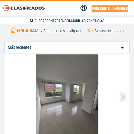
PUBLIQUE SU INMUEBLE
BUSCAR
CONTÁCTENOS
INMOBILIARIAS
NOTICIAS
FINCA RAÍZ
Apartamentos en Alquiler
1814
Avisos encontrados
Ordenar
Por: