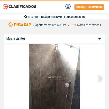
PUBLIQUE SU INMUEBLE
BUSCAR
CONTÁCTENOS
INMOBILIARIAS
NOTICIAS
FINCA RAÍZ
Apartamentos en Alquiler
1824
Avisos encontrados
Ordenar
Por: