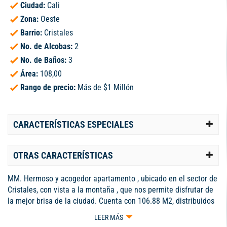
Ciudad:
Cali
Zona:
Oeste
Barrio:
Cristales
No. de Alcobas:
2
No. de Baños:
3
Área:
108,00
Rango de precio:
Más de $1 Millón
CARACTERÍSTICAS ESPECIALES
OTRAS CARACTERÍSTICAS
MM. Hermoso y acogedor apartamento , ubicado en el sector de
Cristales, con vista a la montaña , que nos permite disfrutar de
la mejor brisa de la ciudad. Cuenta con 106.88 M2, distribuidos
en 2 habitaciones con aire acondicionado , cortinas y blackouts,
LEER MÁS
y estudio amplio, dos baños completos y baño social, cocina