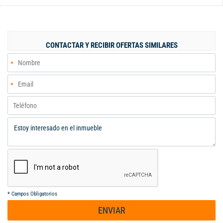
abierta moderna, zona de oficios y baño social, balcón , dos
parqueaderos y depósito. El conjunto cuenta con piscina, parque
infantil, turco, sendero ecológico, gimnasio semi dotado, ,salón
socialy zona Bbq.
CONTACTAR Y RECIBIR OFERTAS SIMILARES
*
Campos Obligatorios
ENVIAR