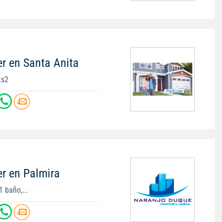
r en Santa Anita
ts2
er en Palmira
1 baño,...