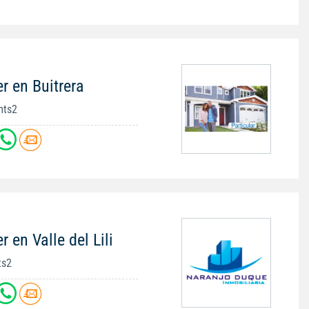
r en Buitrera
mts2
 en Valle del Lili
ts2