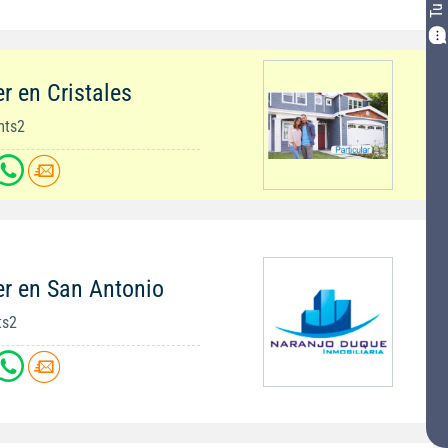
r en Cristales
mts2
er en San Antonio
ts2