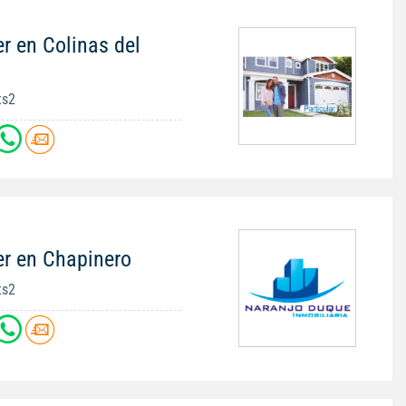
r en Colinas del
ts2
er en Chapinero
ts2