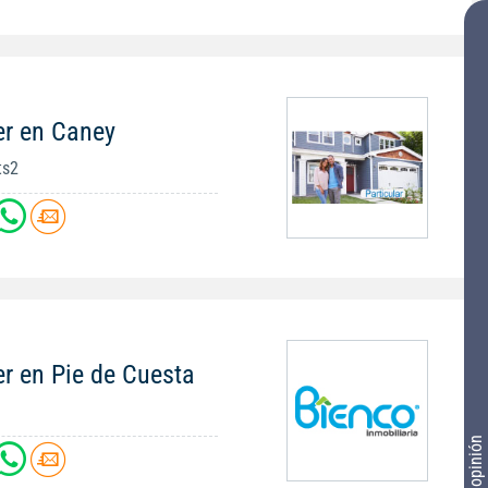
er en Caney
ts2
r en Pie de Cuesta
Tu opinión