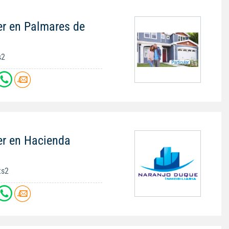
er en Palmares de
s2
er en Hacienda
ts2