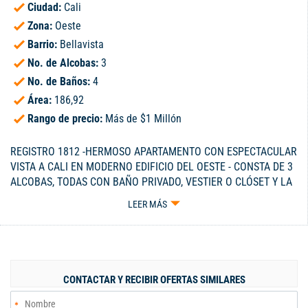
Ciudad:
Cali
Zona:
Oeste
Barrio:
Bellavista
No. de Alcobas:
3
No. de Baños:
4
Área:
186,92
Rango de precio:
Más de $1 Millón
REGISTRO 1812 -HERMOSO APARTAMENTO CON ESPECTACULAR
VISTA A CALI EN MODERNO EDIFICIO DEL OESTE - CONSTA DE 3
ALCOBAS, TODAS CON BAÑO PRIVADO, VESTIER O CLÓSET Y LA
PRINCIPAL CON UN PEQUEÑO BALCÓN, HALL DE ENTRADA,
LEER MÁS
SALA, COMEDOR, BAÑO SOCIAL, BALCÓN CON VISTA DE 180
GRADOS, COCINA AMERICANA CON BARRA PARA COMER,
ALACENA GRANDE, ZONA DE OFICIOS, ALCOBA Y BAÑO DE
SERVICIO - TIENE 2 GARAJES Y 1 DEPÓSITO - ZONA SOCIAL:
PISCINA EN LA TERRAZA, GIMNASIO, SALÓN SOCIAL Y ZONA
CONTACTAR Y RECIBIR OFERTAS SIMILARES
PARA NIÑOS - EL CANON INCLUYE LA CUOTA DE
ADMINISTRACIÓN - CELULAR 300-3229115.