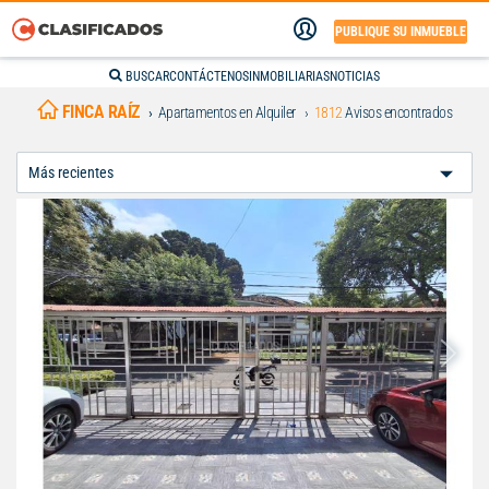
PUBLIQUE SU INMUEBLE
BUSCAR
CONTÁCTENOS
INMOBILIARIAS
NOTICIAS
FINCA RAÍZ
Apartamentos en Alquiler
1812
Avisos encontrados
Ordenar
Por: