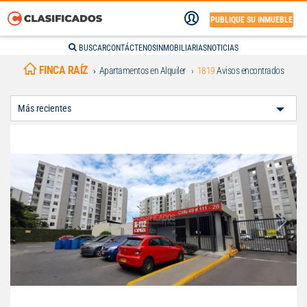
PUBLIQUE SU INMUEBLE
BUSCAR
CONTÁCTENOS
INMOBILIARIAS
NOTICIAS
FINCA RAÍZ
Apartamentos en Alquiler
1819
Avisos encontrados
Ordenar
Por: