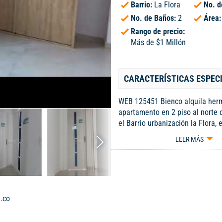
Barrio:
La Flora
No. d
No. de Baños:
2
Área
Rango de precio:
Más de $1 Millón
CARACTERÍSTICAS ESPEC
WEB 125451 Bienco alquila her
apartamento en 2 piso al norte 
el Barrio urbanización la Flora,
consta de una cocina semi integ
LEER MÁS
comedor amplia , tres habitacio
la principal con baño privado , b
zona de oficios en patio interno
calentador. Cómodas vía , fácil 
transporte publico. Su ubicación
.co
nos garantiza conexión con prin
como avenida, cuarta , sexta, so
44. Cod 125451 Código interno