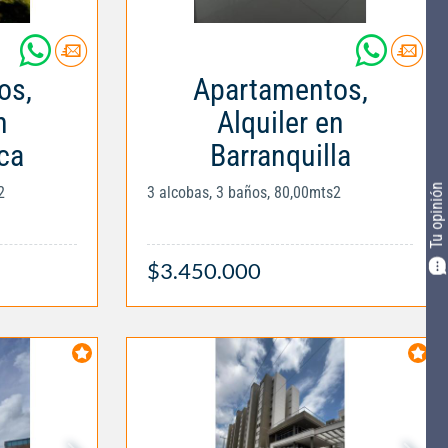
os,
Apartamentos,
n
Alquiler en
ca
Barranquilla
Tu opinión
2
3 alcobas, 3 baños, 80,00mts2
$3.450.000