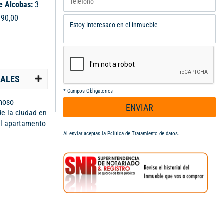
e Alcobas:
3
:
90,00
IALES
*
Campos Obligatorios
moso
ENVIAR
de la ciudad en
 el apartamento
ral sala
Al enviar aceptas la
Política de Tratamiento de datos
.
nes con closet
año social,
, cuenta con
acceso a
 estratégica
cipales vías de
bre la carrera
: A125451