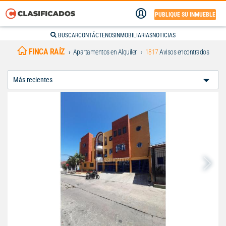
PUBLIQUE SU INMUEBLE
BUSCAR
CONTÁCTENOS
INMOBILIARIAS
NOTICIAS
FINCA RAÍZ
Apartamentos en Alquiler
1817
Avisos encontrados
Ordenar
Por: