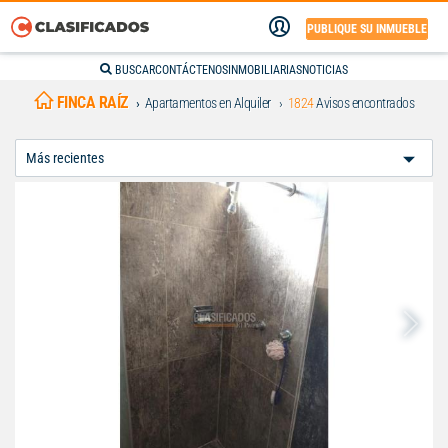
PUBLIQUE SU INMUEBLE
BUSCAR
CONTÁCTENOS
INMOBILIARIAS
NOTICIAS
FINCA RAÍZ
Apartamentos en Alquiler
1824
Avisos encontrados
Ordenar
Por: