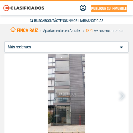
PUBLIQUE SU INMUEBLE
BUSCAR
CONTÁCTENOS
INMOBILIARIAS
NOTICIAS
FINCA RAÍZ
Apartamentos en Alquiler
1821
Avisos encontrados
Ordenar
Por: