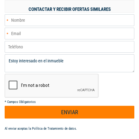
familia. Su distribución permite un ambiente fresco y
CONTACTAR Y RECIBIR OFERTAS SIMILARES
confortable, con excelente ventilación. Una excelente opción
para quienes buscan vivir en una zona central de Cali, con
acceso rápido a diferentes puntos de la ciudad y en un entorno
residencial agradable. El apartamento ofrece comodidad, buena
ubicación y espacios funcionales a un excelente valor de
alquiler. SERVICIOS INCLUIDOS
*
Campos Obligatorios
ENVIAR
Al enviar aceptas la
Política de Tratamiento de datos
.