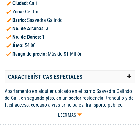
Ciudad:
Cali
Zona:
Centro
Barrio:
Saavedra Galindo
No. de Alcobas:
3
No. de Baños:
1
Área:
54,00
Rango de precio:
Más de $1 Millón
CARACTERÍSTICAS ESPECIALES
Apartamento en alquiler ubicado en el barrio Saavedra Galindo
de Cali, en segundo piso, en un sector residencial tranquilo y de
fácil acceso, cercano a vías principales, transporte público,
supermercados, tiendas, colegios y diferentes servicios que
LEER MÁS
brindan comodidad y practicidad para el día a día. El inmueble
cuenta con tres habitaciones, sala comedor con buena
iluminación natural, cocina semi integral funcional, zona de
oficios independiente y espacios cómodos ideales para una