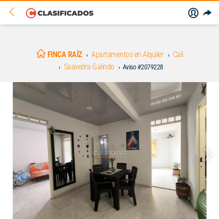
FINCA RAÍZ
Apartamentos en Alquiler
Cali
Saavedra Galindo
Aviso #2079228