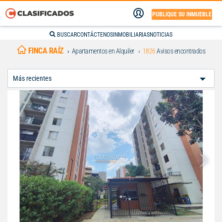
PUBLIQUE SU INMUEBLE
BUSCAR
CONTÁCTENOS
INMOBILIARIAS
NOTICIAS
FINCA RAÍZ
Apartamentos en Alquiler
1826
Avisos encontrados
Ordenar
Por: