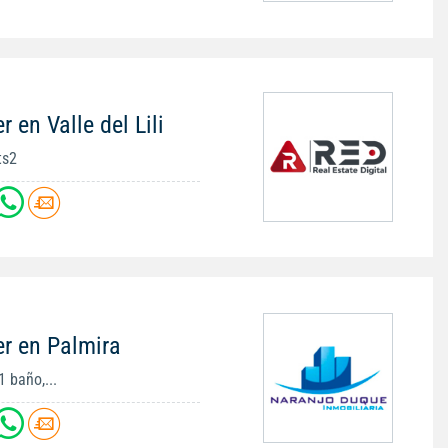
 en Valle del Lili
ts2
er en Palmira
1 baño,...