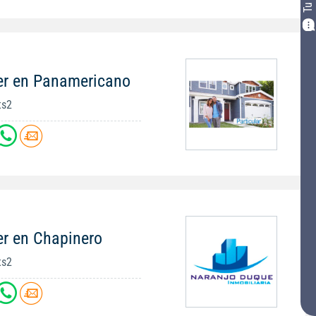
er en Panamericano
ts2
er en Chapinero
ts2