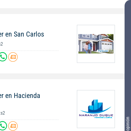
er en San Carlos
s2
er en Hacienda
ts2
Tu opinión