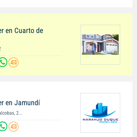
er en Cuarto de
2
er en Jamundí
lcobas, 2...