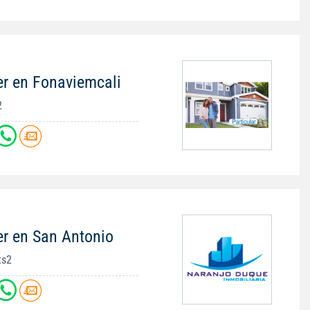
er en Fonaviemcali
2
er en San Antonio
ts2