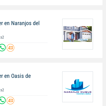
r en Naranjos del
ts2
er en Oasis de
ts2