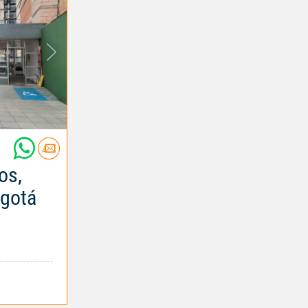
os,
ogotá