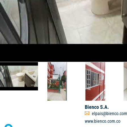
Bienco S.A.
elpais@bienco.com
www.bienco.com.co