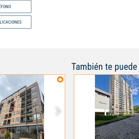
primera de mayo, calle 57, cra 7
ÉFONO
la oportunidad de hacer de este
hogar! Código interno: 122721
BLICACIONES
También te puede 