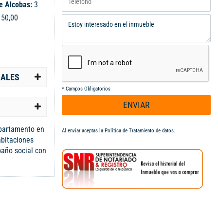
e Alcobas:
3
:
50,00
IALES
*
Campos Obligatorios
ENVIAR
partamento en
Al enviar aceptas la
Política de Tratamiento de datos
.
bitaciones
baño social con
o, sala
super amplia,
or, zona de
o para moto.
salón social,
a 80, av.