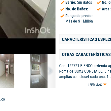
Barrio:
Sin datos
No. d
No. de Baños:
1
Área
Rango de precio:
Más de $1 Millón
CARACTERÍSTICAS ESPEC
OTRAS CARACTERÍSTICAS
Cod. 122721 BIENCO arrienda a
Roma de 50m2 CONSTA DE: 3 ha
amplias con closet cada una, 1 
ducha eléctrica división en vidri
LEER MÁS
comedor, cocina integral a gas 
Iluminación natural, vista exteri
ropas, Parqueadero incluido sol
.co
Zonas sociales: Parque infantil, 
zonas verdes. Vías de acceso; cr