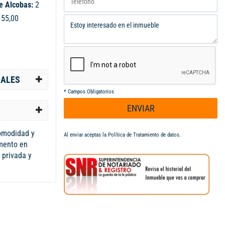
e Alcobas:
2
:
55,00
IALES
*
Campos Obligatorios
ENVIAR
omodidad y
Al enviar aceptas la
Política de Tratamiento de datos
.
amento en
 privada y
 habitaciones
ón natural- 2
 Sala-comedor
ra relajarte o
con estufa de
a de