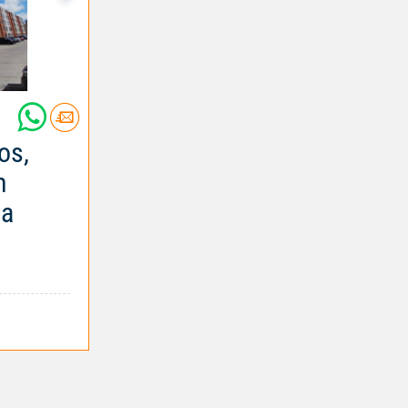
os,
n
la