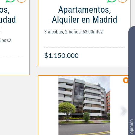
os,
Apartamentos,
iudad
Alquiler en Madrid
z
3 alcobas, 2 baños, 63,00mts2
00mts2
$1.150.000
Tu opinión