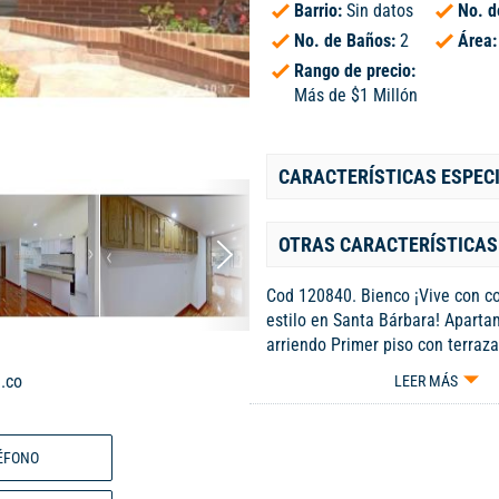
Barrio:
Sin datos
No. d
No. de Baños:
2
Área
Rango de precio:
Más de $1 Millón
CARACTERÍSTICAS ESPEC
OTRAS CARACTERÍSTICAS
Cod 120840. Bienco ¡Vive con c
estilo en Santa Bárbara! Apart
arriendo Primer piso con terraza
vista exterior Características: 2
.co
LEER MÁS
amplias con excelente iluminaci
baños modernos y funcionales-
con gran entrada de luz, ideal pa
ÉFONO
recibir visitas- Cocina integral 
inducción y horno eléctrico- Zon