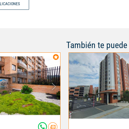
BLICACIONES
lavandería independiente-Terraz
perfecta para tus mascotas, pla
desayunos al aire libre, Parquea
Puerta de seguridad para mayor 
No te pierdas la oportunidad de 
hermoso apartamento. Código i
También te puede 