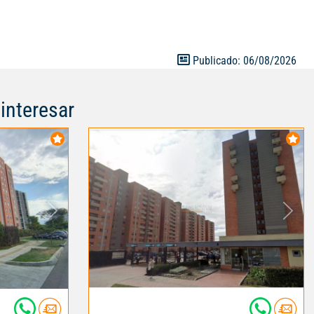
a privada,
ntas o
dero cubierto-
tranquilidad.
Publicado: 06/08/2026
vivir en este
nterno: 120840
interesar