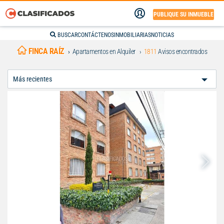
PUBLIQUE SU INMUEBLE
BUSCAR
CONTÁCTENOS
INMOBILIARIAS
NOTICIAS
FINCA RAÍZ
Apartamentos en Alquiler
1811
Avisos encontrados
Ordenar
Por: