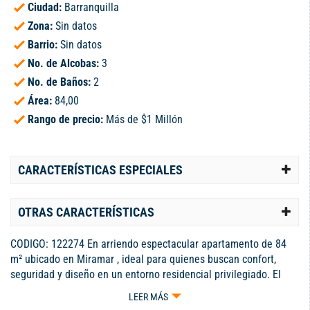
Ciudad:
Barranquilla
Zona:
Sin datos
Barrio:
Sin datos
No. de Alcobas:
3
No. de Baños:
2
Área:
84,00
Rango de precio:
Más de $1 Millón
CARACTERÍSTICAS ESPECIALES
OTRAS CARACTERÍSTICAS
CODIGO: 122274 En arriendo espectacular apartamento de 84
m² ubicado en Miramar , ideal para quienes buscan confort,
seguridad y diseño en un entorno residencial privilegiado. El
apartamento cuenta con 3 habitaciones, 2 baños , cortinas,
LEER MÁS
aires, balcón, parqueadero, y una distribución funcional que