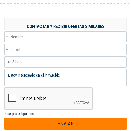
aprovecha cada espacio. Está completamente equipado con
acabados comtemporaneos de calidad y comodos, clósets,
Destacan acabados en mampostería de gran espacio El
conjunto residencial ofrece completas zonas sociales como
CONTACTAR Y RECIBIR OFERTAS SIMILARES
piscina,parque de juegos, salon social , cancha múltiple
(baloncesto/fútbol), gimnasio, brindando un estilo de vida
cómodo, moderno y seguro. Contáctanos para más información
o agendar tu visita .. LLAMANOS YA: 3186560724 Código
interno: 122274
*
Campos Obligatorios
ENVIAR